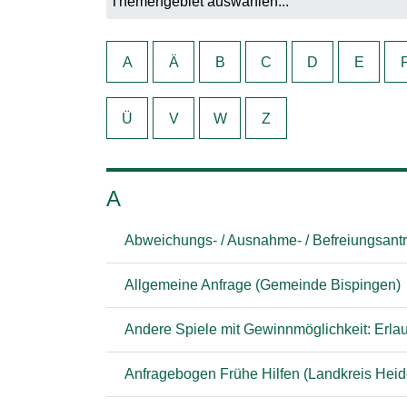
A
Ä
B
C
D
E
Ü
V
W
Z
A
Abweichungs- / Ausnahme- / Befreiungsant
Allgemeine Anfrage (Gemeinde Bispingen)
Andere Spiele mit Gewinnmöglichkeit: Erla
Anfragebogen Frühe Hilfen (Landkreis Heid