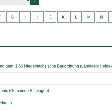
?
F
G
H
I
J
K
L
M
N
rag gem. § 66 Niedersächsische Bauordnung (Landkreis Heidek
ubnis (Gemeinde Bispingen)
ekreis)