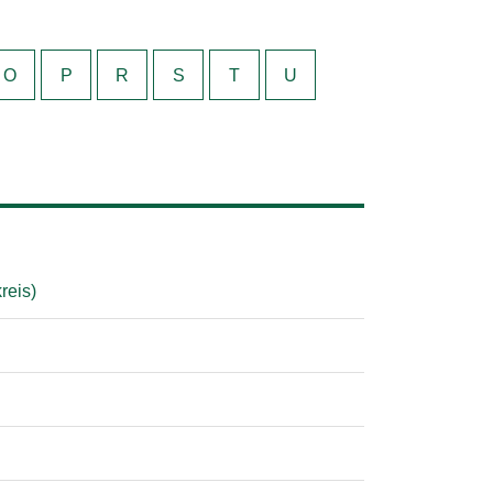
O
P
R
S
T
U
reis)