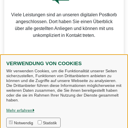
Viele Leistungen sind an unseren digitalen Postkorb
angeschlossen. Dort haben Sie einen Überblick
über alle gestellten Anliegen und können mit uns
unkompliziert in Kontakt treten.
VERWENDUNG VON COOKIES
Weitere Informationen zur BundID finden Sie auf der
Wir verwenden Cookies, um die Funktionalität unserer Seiten
sicherzustellen, Funktionen von Drittanbietern anbieten zu
FAQ-Seite des Bundes.
können und die Zugriffe auf unsere Webseite zu analysieren.
Die Drittanbieter führen diese Informationen möglicherweise mit
weiteren Daten zusammen, die Sie ihnen bereitgestellt haben
oder die sie im Rahmen Ihrer Nutzung der Dienste gesammelt
haben.
Gemeinde Bispingen
Mehr erfahren
Notwendig
Statistik
Alle Rechte vorbehalten