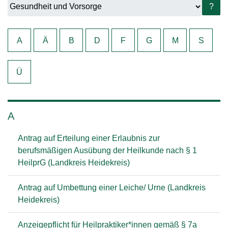
?
A
Ä
B
D
F
G
M
S
Ü
A
Antrag auf Erteilung einer Erlaubnis zur
berufsmäßigen Ausübung der Heilkunde nach § 1
HeilprG (Landkreis Heidekreis)
Antrag auf Umbettung einer Leiche/ Urne (Landkreis
Heidekreis)
Anzeigepflicht für Heilpraktiker*innen gemäß § 7a